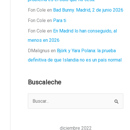
Fon Cole
en
Bad Bunny. Madrid, 2 de junio 2026
Fon Cole
en
Para ti
Fon Cole
en
En Madrid lo han conseguido, al
menos en 2026
DMalignus
en
Björk y Yara Polana: la prueba
definitiva de que Islandia no es un país normal
Buscaleche
B
u
s
c
diciembre 2022