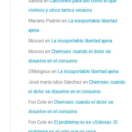
Sandra
en
Canciones para uno como el que
vivimos y otros tantos veranos
Mariano Padrón
en
La insoportable libertad
ajena
Mussol
en
La insoportable libertad ajena
Mussol
en
Chemsex: cuando el dolor se
disuelve en el consumo
DMalignus
en
La insoportable libertad ajena
José maría rubio Sánchez
en
Chemsex: cuando
el dolor se disuelve en el consumo
Fon Cole
en
Chemsex: cuando el dolor se
disuelve en el consumo
Fon Cole
en
El problema no es «Sidosa». El
problema es el odio que no cesa.