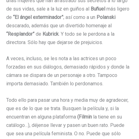
unas mujeres que han arrastrado sus secretos a lo largo
de sus vidas, sale a la luz en guiños al
Buñuel
más ligero
de
“El ángel exterminador”
; así como a un
Polanski
descarado, además que un divertido homenaje al
“Resplandor”
de
Kubrick
. Y todo se le perdona a la
directora. Sólo hay que dejarse de prejuicios.
A veces, incluso, se les nota a las actrices un poco
forzadas en sus diálogos, demasiado rápidos y donde la
cámara se dispara de un personaje a otro. Tampoco
importa demasiado. También lo perdonamos.
Todo ello para pasar una hora y media muy de agradecer,
que es de lo que se trata. Busquen la película y, si la
encuentran en alguna plataforma
(Filmin
la tiene en su
catálogo…), déjense llevar y pasen un buen rato. Puede
que sea una película feminista. O no. Puede que sólo