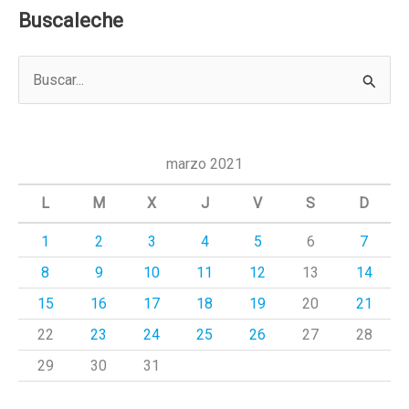
Buscaleche
B
u
s
c
marzo 2021
a
L
M
X
J
V
S
D
r
1
2
3
4
5
6
7
p
8
9
10
11
12
13
14
o
r
15
16
17
18
19
20
21
:
22
23
24
25
26
27
28
29
30
31