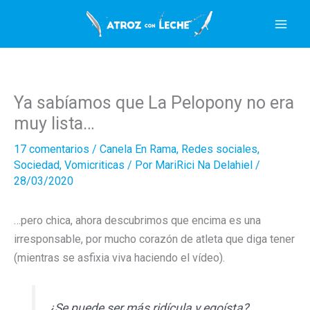
Ir
al
contenido
Ya sabíamos que La Pelopony no era
muy lista…
17 comentarios
/
Canela En Rama
,
Redes sociales
,
Sociedad
,
Vomicriticas
/ Por
MariRici Na Delahiel
/
28/03/2020
…pero chica, ahora descubrimos que encima es una
irresponsable, por mucho corazón de atleta que diga tener
(mientras se asfixia viva haciendo el vídeo).
¿Se puede ser más ridícula y egoísta?