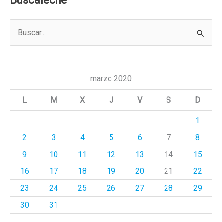
Buscaleche
B
u
s
c
marzo 2020
a
L
M
X
J
V
S
D
r
1
p
2
3
4
5
6
7
8
o
r
9
10
11
12
13
14
15
:
16
17
18
19
20
21
22
23
24
25
26
27
28
29
30
31