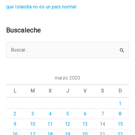
que Islandia no es un país normal
Buscaleche
B
u
s
c
marzo 2020
a
L
M
X
J
V
S
D
r
1
p
2
3
4
5
6
7
8
o
r
9
10
11
12
13
14
15
:
16
17
18
19
20
21
22