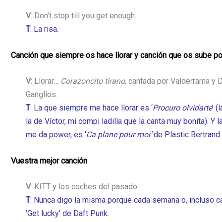
V
: Don’t stop till you get enough.
T
: La risa.
Canción que siempre os hace llorar y canción que os sube po
V
: Llorar…
Corazoncito tirano
, cantada por Valderrama y 
Ganglios.
T
: La que siempre me hace llorar es ‘
Procuro olvidarte
’ 
la de Víctor, mi compi ladilla que la canta muy bonita). 
me da power, es ‘
Ca plane pour moi’
de Plastic Bertrand.
Vuestra mejor canción
V
: KITT y los coches del pasado.
T
: Nunca digo la misma porque cada semana o, incluso ca
‘Get lucky’ de Daft Punk.