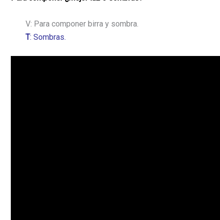
V: Para componer birra y sombra.
T
: Sombras.