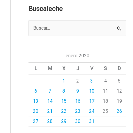
Buscaleche
B
u
s
c
enero 2020
a
L
M
X
J
V
S
D
r
1
2
3
4
5
p
6
7
8
9
10
11
12
o
r
13
14
15
16
17
18
19
:
20
21
22
23
24
25
26
27
28
29
30
31