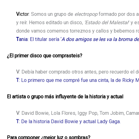
V
ictor
: Somos un grupo de
electropop
formado por dos am
y reír. Hemos editado un disco,
‘Estado del Malestar
’ y 
donde vamos comemos torreznos y callos y bebemos ro
T
ania
: El titular sería ‘
A dos amigos se les va la broma de 
¿El primer disco que comprasteis?
V
: Debía haber comprado otros antes, pero recuerdo el 
T
: Lo primero que me compré fue una cinta, la de Ricky 
El artista o grupo más influyente de la historia y actual
V
: David Bowie, Lola Flores, Iggy Pop, Tom Jobim, Cama
T
: De la historia David Bowie y actual Lady Gaga.
Para componer ¿mejor luz o sombras?