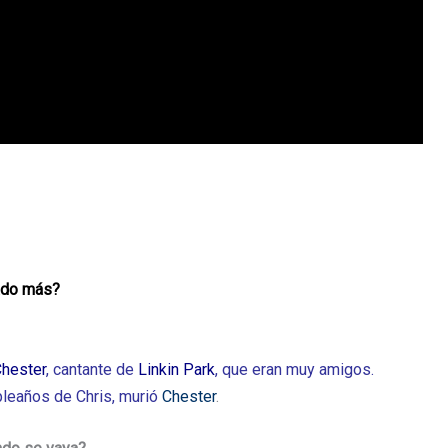
tado más?
hester
, cantante de
Linkin Park
, que eran muy amigos.
pleaños de Chris, murió
Chest
er
.