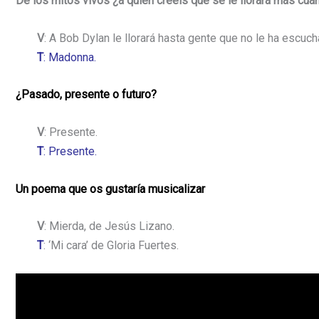
De los mitos vivos ¿a quién creéis que se le llorará más cu
V
: A Bob Dylan le llorará hasta gente que no le ha escu
T
: Madonna.
¿Pasado, presente o futuro?
V
: Presente.
T
: Presente.
Un poema que os gustaría musicalizar
V
: Mierda, de Jesús Lizano.
T
: ‘Mi cara’ de Gloria Fuertes.