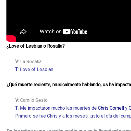
¿Love of Lesbian o Rosalía?
V
: La Rosalía.
T
: Love of Lesbian.
¿Qué muerte reciente, musicalmente hablando, os ha impac
V
: Camilo Sesto.
T
: Me impactaron mucho las muertes de
Chris Cornell
y
C
Primero se fue Chris y a los meses, justo el día del cum