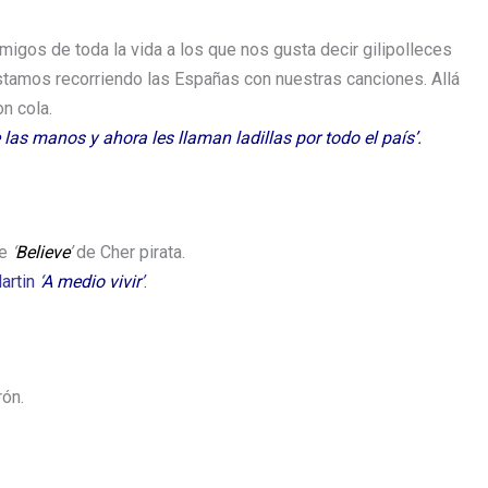
igos de toda la vida a los que nos gusta decir gilipolleces
estamos recorriendo las Españas con nuestras canciones. Allá
n cola.
las manos y ahora les llaman ladillas por todo el país’.
de
‘
Believe
’
de Cher pirata.
Martin
‘
A medio vivir
’
.
rón.