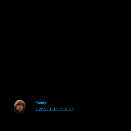
4 lecturas
←
Entrada anterior
Entrada siguiente
→
2 comentarios en “Rajoy y Puigdemont inspirados
en Dragon Ball”
Randy
19/02/2018 a las 13:36
AY!, por favor xD