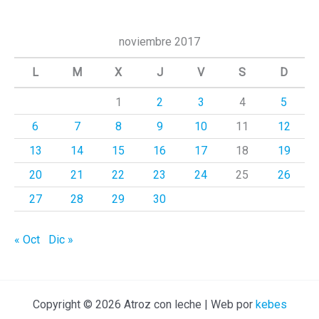
s
c
noviembre 2017
a
L
M
X
J
V
S
D
r
1
2
3
4
5
p
6
7
8
9
10
11
12
o
r
13
14
15
16
17
18
19
:
20
21
22
23
24
25
26
27
28
29
30
« Oct
Dic »
Copyright © 2026 Atroz con leche | Web por
kebes