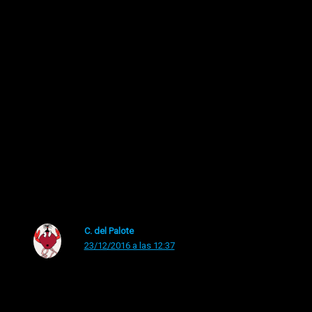
muy electropop.
2 lecturas
←
Entrada anterior
Entrada siguiente
→
4 comentarios en “Conmutadores nos regala por
Navidad «La noche inventada»”
C. del Palote
23/12/2016 a las 12:37
Preciosa!!