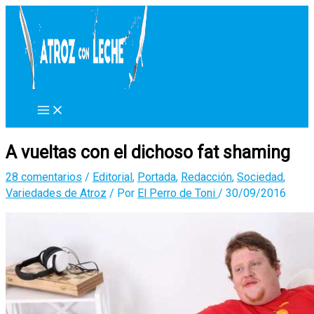
Ir
al
contenido
A vueltas con el dichoso fat shaming
28 comentarios
/
Editorial
,
Portada
,
Redacción
,
Sociedad
,
Variedades de Atroz
/ Por
El Perro de Toni
/
30/09/2016