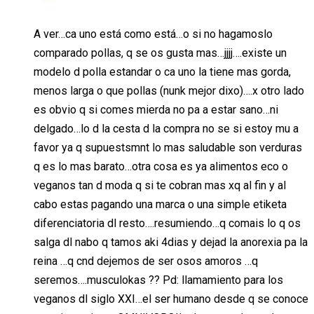
A ver…ca uno está como está…o si no hagamoslo
comparado pollas, q se os gusta mas…jjjj….existe un
modelo d polla estandar o ca uno la tiene mas gorda,
menos larga o que pollas (nunk mejor dixo)….x otro lado
es obvio q si comes mierda no pa a estar sano…ni
delgado…lo d la cesta d la compra no se si estoy mu a
favor ya q supuestsmnt lo mas saludable son verduras
q es lo mas barato…otra cosa es ya alimentos eco o
veganos tan d moda q si te cobran mas xq al fin y al
cabo estas pagando una marca o una simple etiketa
diferenciatoria dl resto….resumiendo…q comais lo q os
salga dl nabo q tamos aki 4dias y dejad la anorexia pa la
reina …q cnd dejemos de ser osos amoros …q
seremos….musculokas ?? Pd: llamamiento para los
veganos dl siglo XXI…el ser humano desde q se conoce