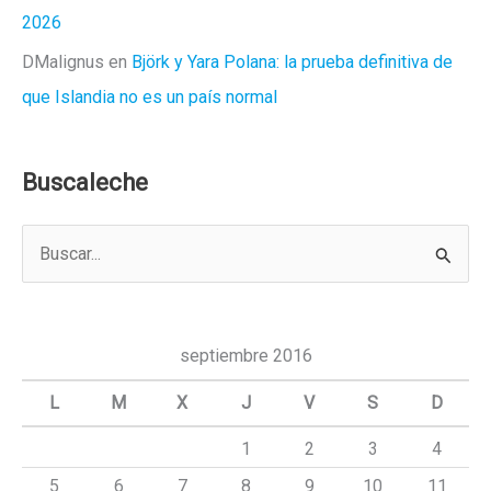
2026
DMalignus
en
Björk y Yara Polana: la prueba definitiva de
que Islandia no es un país normal
Buscaleche
B
u
s
c
septiembre 2016
a
L
M
X
J
V
S
D
r
1
2
3
4
p
5
6
7
8
9
10
11
o