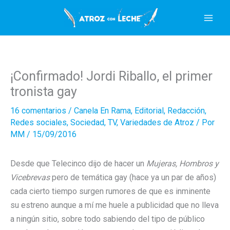
Ir
al
contenido
¡Confirmado! Jordi Riballo, el primer
tronista gay
16 comentarios
/
Canela En Rama
,
Editorial
,
Redacción
,
Redes sociales
,
Sociedad
,
TV
,
Variedades de Atroz
/ Por
MM
/
15/09/2016
Desde que Telecinco dijo de hacer un
Mujeras, Hombros y
Vicebrevas
pero de temática gay (hace ya un par de años)
cada cierto tiempo surgen rumores de que es inminente
su estreno aunque a mí me huele a publicidad que no lleva
a ningún sitio, sobre todo sabiendo del tipo de público