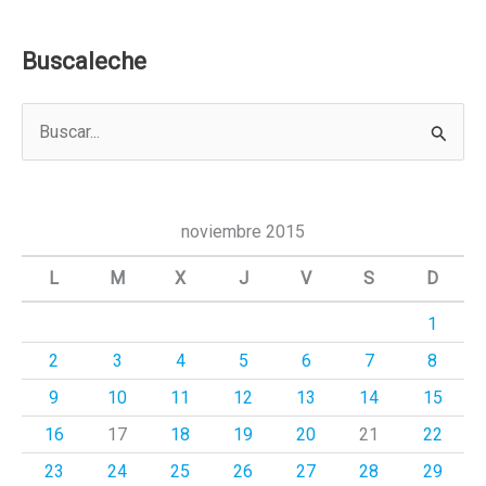
Buscaleche
B
u
s
c
noviembre 2015
a
L
M
X
J
V
S
D
r
1
p
2
3
4
5
6
7
8
o
r
9
10
11
12
13
14
15
:
16
17
18
19
20
21
22
23
24
25
26
27
28
29