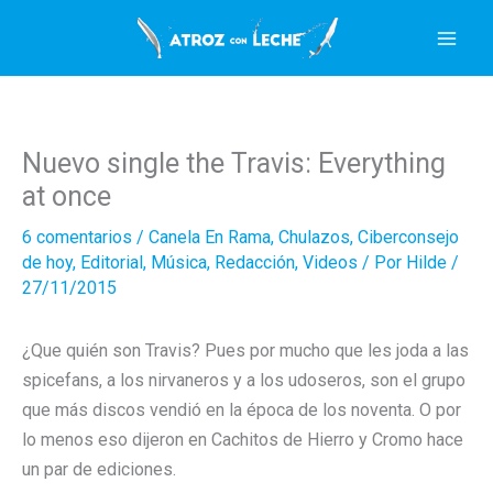
Ir
al
contenido
Nuevo single the Travis: Everything
at once
6 comentarios
/
Canela En Rama
,
Chulazos
,
Ciberconsejo
de hoy
,
Editorial
,
Música
,
Redacción
,
Videos
/ Por
Hilde
/
27/11/2015
¿Que quién son Travis? Pues por mucho que les joda a las
spicefans, a los nirvaneros y a los udoseros, son el grupo
que más discos vendió en la época de los noventa. O por
lo menos eso dijeron en Cachitos de Hierro y Cromo hace
un par de ediciones.