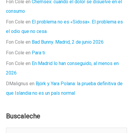
Fon Cole
en
Chemsex: cuando el dolor se disuelve en el
consumo
Fon Cole
en
El problema no es «Sidosa». El problema es
el odio que no cesa.
Fon Cole
en
Bad Bunny. Madrid, 2 de junio 2026
Fon Cole
en
Para ti
Fon Cole
en
En Madrid lo han conseguido, al menos en
2026
DMalignus
en
Björk y Yara Polana: la prueba definitiva de
que Islandia no es un país normal
Buscaleche
B