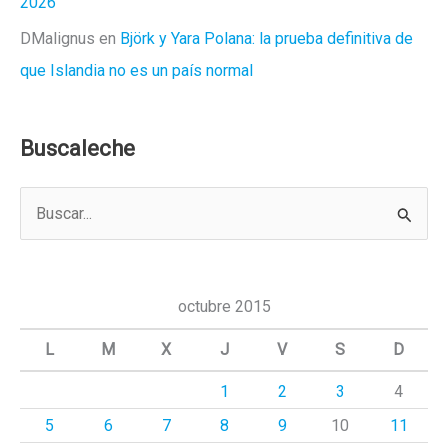
2026
DMalignus
en
Björk y Yara Polana: la prueba definitiva de
que Islandia no es un país normal
Buscaleche
B
u
s
c
octubre 2015
a
L
M
X
J
V
S
D
r
1
2
3
4
p
5
6
7
8
9
10
11
o