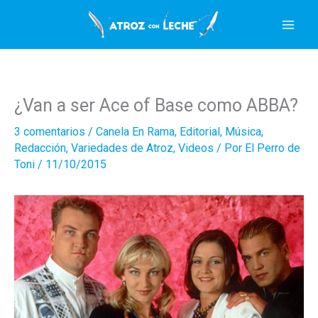
Ir
al
contenido
¿Van a ser Ace of Base como ABBA?
3 comentarios
/
Canela En Rama
,
Editorial
,
Música
,
Redacción
,
Variedades de Atroz
,
Videos
/ Por
El Perro de
Toni
/
11/10/2015