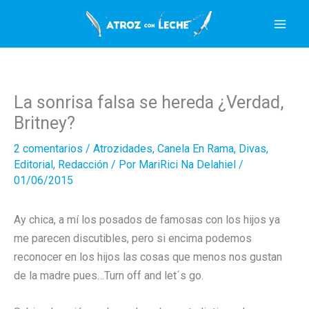
Ir
al
contenido
La sonrisa falsa se hereda ¿Verdad,
Britney?
2 comentarios
/
Atrozidades
,
Canela En Rama
,
Divas
,
Editorial
,
Redacción
/ Por
MariRici Na Delahiel
/
01/06/2015
Ay chica, a mí los posados de famosas con los hijos ya
me parecen discutibles, pero si encima podemos
reconocer en los hijos las cosas que menos nos gustan
de la madre pues…Turn off and let´s go.