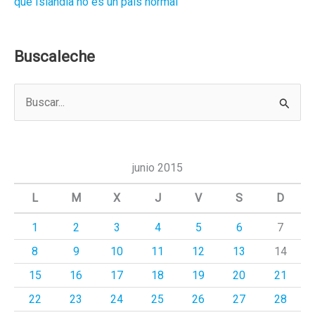
que Islandia no es un país normal
Buscaleche
B
u
s
c
junio 2015
a
L
M
X
J
V
S
D
r
1
2
3
4
5
6
7
p
8
9
10
11
12
13
14
o
r
15
16
17
18
19
20
21
:
22
23
24
25
26
27
28