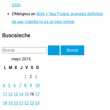
2026
DMalignus
en
Björk y Yara Polana: la prueba definitiva
de que Islandia no es un país normal
Buscaleche
B
u
mayo 2015
s
L
M
X
J
V
S
D
c
1
2
3
a
4
5
6
7
8
9
10
r
11
12
13
14
15
16
17
p
18
19
20
21
22
23
24
o