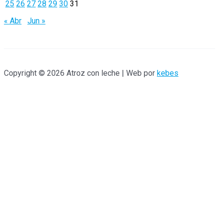
r
25
26
27
28
29
30
31
:
« Abr
Jun »
Copyright © 2026 Atroz con leche | Web por
kebes