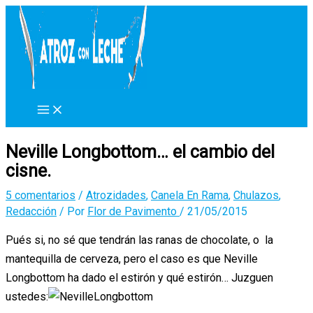
Ir
al
contenido
Neville Longbottom… el cambio del
cisne.
5 comentarios
/
Atrozidades
,
Canela En Rama
,
Chulazos
,
Redacción
/ Por
Flor de Pavimento
/
21/05/2015
Pués si, no sé que tendrán las ranas de chocolate, o la
mantequilla de cerveza, pero el caso es que Neville
Longbottom ha dado el estirón y qué estirón… Juzguen
ustedes: