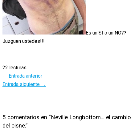
Es un SI o un NO??
Juzguen ustedes!!!
22 lecturas
←
Entrada anterior
Entrada siguiente
→
5 comentarios en “Neville Longbottom… el cambio
del cisne.”