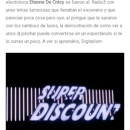
electrónica
Étienne De Crécy
se fueron al Radio3 con
unas letras luminosas que llenaban el escenario y que
parecían poca cosa pero oye, el pringue que le sacaron
con los cambios de luces; la demostración de como ver a
unos dj pinchar puede convertirse en un espectáculo si te
lo curras un poco. A ver si aprendéis, Digitalism.