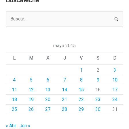
Buscaleche
B
u
s
c
mayo 2015
a
L
M
X
J
V
S
D
r
1
2
3
p
4
5
6
7
8
9
10
o
r
11
12
13
14
15
16
17
:
18
19
20
21
22
23
24
25
26
27
28
29
30
31
« Abr
Jun »