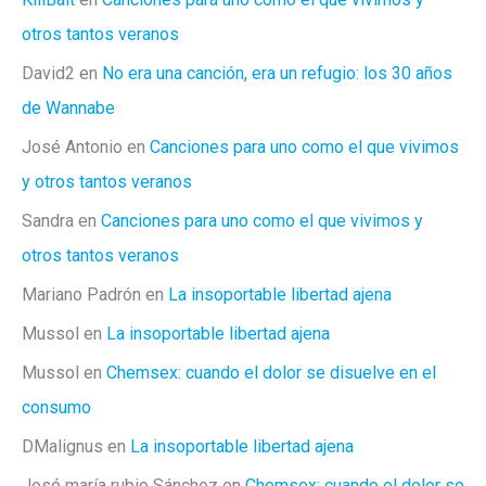
otros tantos veranos
David2
en
No era una canción, era un refugio: los 30 años
de Wannabe
José Antonio
en
Canciones para uno como el que vivimos
y otros tantos veranos
Sandra
en
Canciones para uno como el que vivimos y
otros tantos veranos
Mariano Padrón
en
La insoportable libertad ajena
Mussol
en
La insoportable libertad ajena
Mussol
en
Chemsex: cuando el dolor se disuelve en el
consumo
DMalignus
en
La insoportable libertad ajena
José maría rubio Sánchez
en
Chemsex: cuando el dolor se