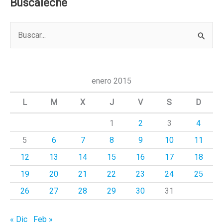
Buscaleche
B
u
s
c
enero 2015
a
L
M
X
J
V
S
D
r
1
2
3
4
p
5
6
7
8
9
10
11
o
r
12
13
14
15
16
17
18
:
19
20
21
22
23
24
25
26
27
28
29
30
31
« Dic
Feb »