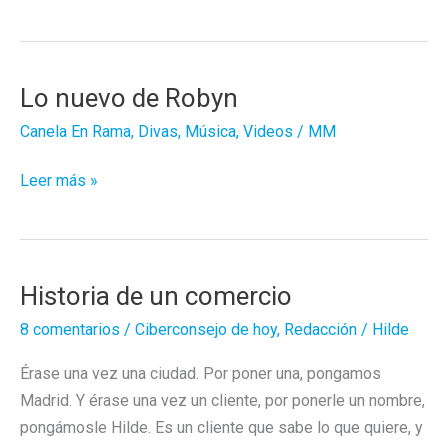
película
de
Antonio
Vega
Lo nuevo de Robyn
Canela En Rama
,
Divas
,
Música
,
Videos
/
MM
Lo
Leer más »
nuevo
de
Robyn
Historia de un comercio
8 comentarios
/
Ciberconsejo de hoy
,
Redacción
/
Hilde
Érase una vez una ciudad. Por poner una, pongamos
Madrid. Y érase una vez un cliente, por ponerle un nombre,
pongámosle Hilde. Es un cliente que sabe lo que quiere, y