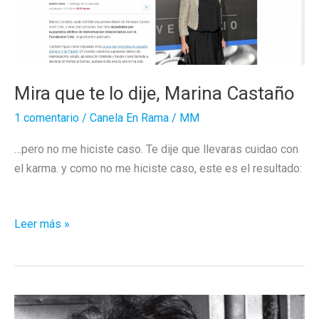
Mira que te lo dije, Marina Castaño
1 comentario
/
Canela En Rama
/
MM
…pero no me hiciste caso. Te dije que llevaras cuidao con
el karma. y como no me hiciste caso, este es el resultado:
Mira
Leer más »
que
te
lo
dije,