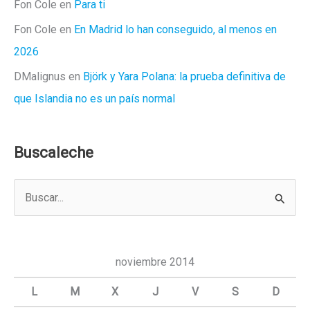
Fon Cole
en
Para ti
Fon Cole
en
En Madrid lo han conseguido, al menos en
2026
DMalignus
en
Björk y Yara Polana: la prueba definitiva de
que Islandia no es un país normal
Buscaleche
B
u
s
c
noviembre 2014
a
L
M
X
J
V
S
D
r