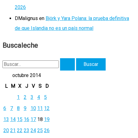
2026
DMalignus
en
Björk y Yara Polana: la prueba definitiva
de que Islandia no es un país normal
Buscaleche
B
u
octubre 2014
s
L
M
X
J
V
S
D
c
1
2
3
4
5
a
6
7
8
9
10
11
12
r
13
14
15
16
17
18
19
p
20
21
22
23
24
25
26
o