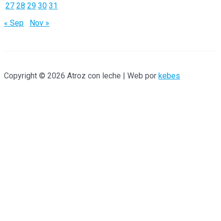
r
27
28
29
30
31
:
« Sep
Nov »
Copyright © 2026 Atroz con leche | Web por
kebes