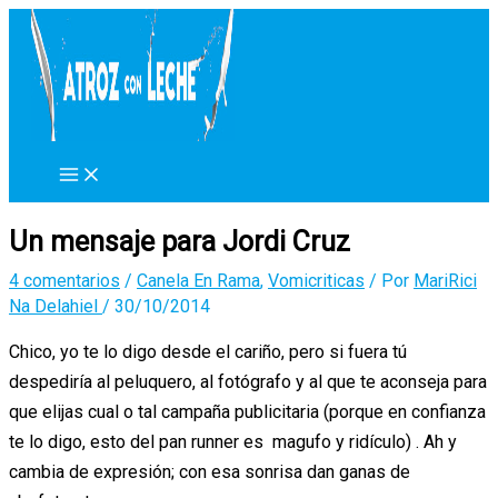
Ir
al
contenido
Un mensaje para Jordi Cruz
4 comentarios
/
Canela En Rama
,
Vomicriticas
/ Por
MariRici
Na Delahiel
/
30/10/2014
Chico, yo te lo digo desde el cariño, pero si fuera tú
despediría al peluquero, al fotógrafo y al que te aconseja para
que elijas cual o tal campaña publicitaria (porque en confianza
te lo digo, esto del pan runner es magufo y ridículo) . Ah y
cambia de expresión; con esa sonrisa dan ganas de