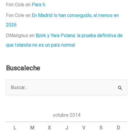
Fon Cole
en
Para ti
Fon Cole
en
En Madrid lo han conseguido, al menos en
2026
DMalignus
en
Björk y Yara Polana: la prueba definitiva de
que Islandia no es un país normal
Buscaleche
B
u
s
c
octubre 2014
a
L
M
X
J
V
S
D
r