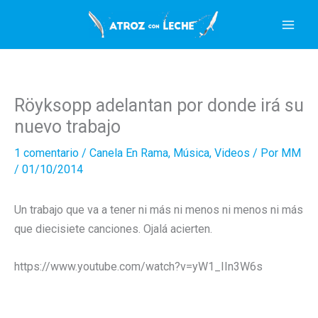
Ir
al
contenido
Röyksopp adelantan por donde irá su
nuevo trabajo
1 comentario
/
Canela En Rama
,
Música
,
Videos
/ Por
MM
/
01/10/2014
Un trabajo que va a tener ni más ni menos ni menos ni más
que diecisiete canciones. Ojalá acierten.
https://www.youtube.com/watch?v=yW1_IIn3W6s