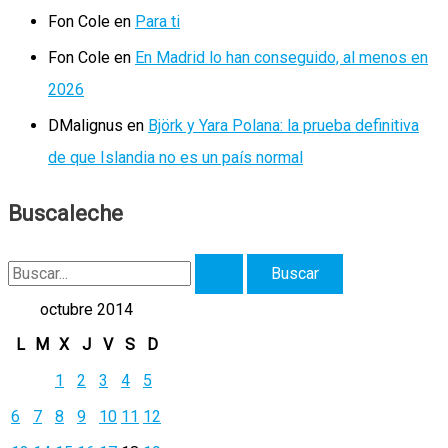
Fon Cole
en
Para ti
Fon Cole
en
En Madrid lo han conseguido, al menos en
2026
DMalignus
en
Björk y Yara Polana: la prueba definitiva
de que Islandia no es un país normal
Buscaleche
B
u
octubre 2014
s
L
M
X
J
V
S
D
c
1
2
3
4
5
a
6
7
8
9
10
11
12
r