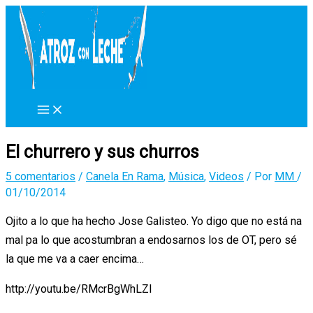
Ir
al
contenido
El churrero y sus churros
5 comentarios
/
Canela En Rama
,
Música
,
Videos
/ Por
MM
/
01/10/2014
Ojito a lo que ha hecho Jose Galisteo. Yo digo que no está na
mal pa lo que acostumbran a endosarnos los de OT, pero sé
la que me va a caer encima…
http://youtu.be/RMcrBgWhLZI