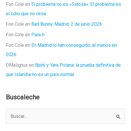
Fon Cole
en
El problema no es «Sidosa». El problema es
el odio que no cesa.
Fon Cole
en
Bad Bunny. Madrid, 2 de junio 2026
Fon Cole
en
Para ti
Fon Cole
en
En Madrid lo han conseguido, al menos en
2026
DMalignus
en
Björk y Yara Polana: la prueba definitiva de
que Islandia no es un país normal
Buscaleche
B
u