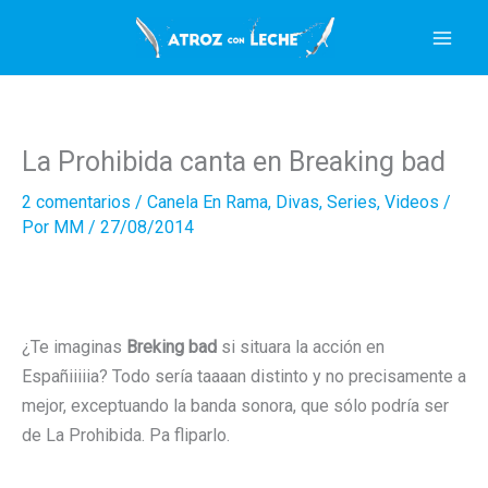
Ir
al
contenido
La Prohibida canta en Breaking bad
2 comentarios
/
Canela En Rama
,
Divas
,
Series
,
Videos
/
Por
MM
/
27/08/2014
¿Te imaginas
Breking bad
si situara la acción en
Españiiiiia? Todo sería taaaan distinto y no precisamente a
mejor, exceptuando la banda sonora, que sólo podría ser
de La Prohibida. Pa fliparlo.