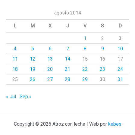
s
c
agosto 2014
a
L
M
X
J
V
S
D
r
1
2
3
p
4
5
6
7
8
9
10
o
r
11
12
13
14
15
16
17
:
18
19
20
21
22
23
24
25
26
27
28
29
30
31
« Jul
Sep »
Copyright © 2026 Atroz con leche | Web por
kebes