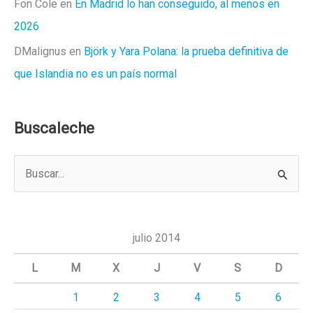
Fon Cole
en
En Madrid lo han conseguido, al menos en
2026
DMalignus
en
Björk y Yara Polana: la prueba definitiva de
que Islandia no es un país normal
Buscaleche
B
u
s
c
julio 2014
a
L
M
X
J
V
S
D
r
1
2
3
4
5
6
p