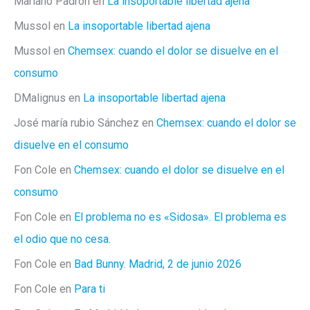
Mariano Padrón
en
La insoportable libertad ajena
Mussol
en
La insoportable libertad ajena
Mussol
en
Chemsex: cuando el dolor se disuelve en el
consumo
DMalignus
en
La insoportable libertad ajena
José maría rubio Sánchez
en
Chemsex: cuando el dolor se
disuelve en el consumo
Fon Cole
en
Chemsex: cuando el dolor se disuelve en el
consumo
Fon Cole
en
El problema no es «Sidosa». El problema es
el odio que no cesa.
Fon Cole
en
Bad Bunny. Madrid, 2 de junio 2026
Fon Cole
en
Para ti