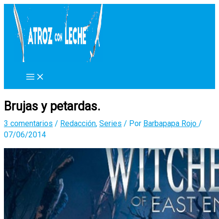
Ir
al
contenido
Brujas y petardas.
3 comentarios
/
Redacción
,
Series
/ Por
Barbapapa Rojo
/
07/06/2014