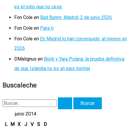
es el odio que no cesa.
Fon Cole
en
Bad Bunny. Madrid, 2 de junio 2026
Fon Cole
en
Para ti
Fon Cole
en
En Madrid lo han conseguido, al menos en
2026
DMalignus
en
Björk y Yara Polana: la prueba definitiva
de que Islandia no es un país normal
Buscaleche
B
u
junio 2014
s
L
M
X
J
V
S
D
c