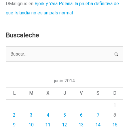
DMalignus
en
Björk y Yara Polana: la prueba definitiva de
que Islandia no es un país normal
Buscaleche
B
u
s
c
junio 2014
a
L
M
X
J
V
S
D
r
1
p
2
3
4
5
6
7
8
o
r
9
10
11
12
13
14
15