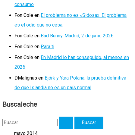
consumo
Fon Cole
en
El problema no es «Sidosa». El problema
es el odio que no cesa.
Fon Cole
en
Bad Bunny. Madrid, 2 de junio 2026
Fon Cole
en
Para ti
Fon Cole
en
En Madrid lo han conseguido, al menos en
2026
DMalignus
en
Björk y Yara Polana: la prueba definitiva
de que Islandia no es un país normal
Buscaleche
B
u
mayo 2014