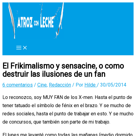
Ir
al
contenido
El Frikimalismo y sensacine, o como
destruir las ilusiones de un fan
6 comentarios
/
Cine
,
Redacción
/ Por
Hilde
/
30/05/2014
Lo reconozco, soy MUY FAN de los X-men. Hasta el punto de
tener tatuado el símbolo de fénix en el brazo. Y se mucho de
redes sociales, hasta el punto de trabajar en esto. Y se mucho
de concursos, que también son parte de mi trabajo.
El lunes me levanté como todas las mañanas (medio dormido