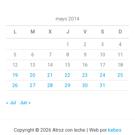
s
c
mayo 2014
a
L
M
X
J
V
S
D
r
1
2
3
4
p
5
6
7
8
9
10
11
o
r
12
13
14
15
16
17
18
:
19
20
21
22
23
24
25
26
27
28
29
30
31
« Jul
Jun »
Copyright © 2026 Atroz con leche | Web por
kebes