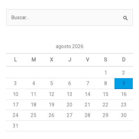
B
u
s
c
agosto 2026
a
L
M
X
J
V
S
D
r
1
2
p
3
4
5
6
7
8
9
o
r
10
11
12
13
14
15
16
:
17
18
19
20
21
22
23
24
25
26
27
28
29
30
31