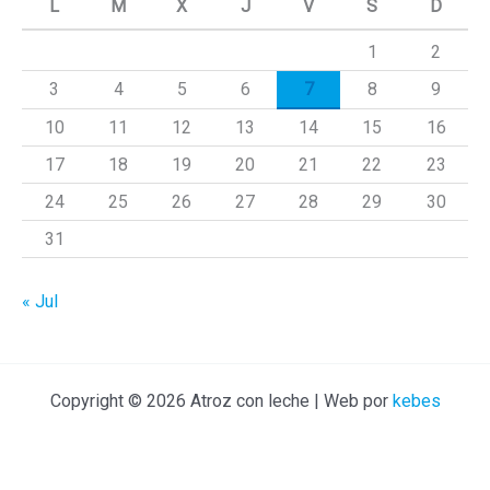
L
M
X
J
V
S
D
r
1
2
p
3
4
5
6
7
8
9
o
r
10
11
12
13
14
15
16
:
17
18
19
20
21
22
23
24
25
26
27
28
29
30
31
« Jul
Copyright © 2026 Atroz con leche | Web por
kebes