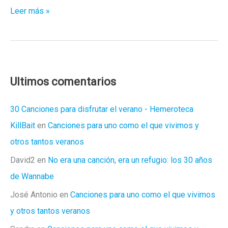
Juliana
Leer más »
Hatfield
se
atreve
con
«Physical»
Ultimos comentarios
30 Canciones para disfrutar el verano - Hemeroteca
KillBait
en
Canciones para uno como el que vivimos y
otros tantos veranos
David2
en
No era una canción, era un refugio: los 30 años
de Wannabe
José Antonio
en
Canciones para uno como el que vivimos
y otros tantos veranos