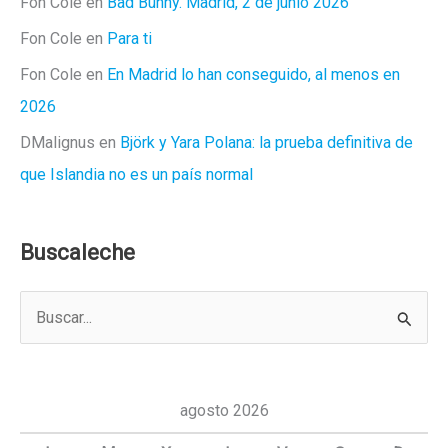
Fon Cole
en
Bad Bunny. Madrid, 2 de junio 2026
Fon Cole
en
Para ti
Fon Cole
en
En Madrid lo han conseguido, al menos en
2026
DMalignus
en
Björk y Yara Polana: la prueba definitiva de
que Islandia no es un país normal
Buscaleche
B
u
s
c
agosto 2026
a