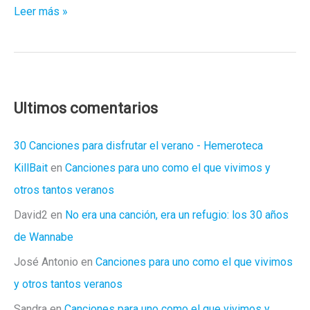
TANGERINE
Leer más »
Ultimos comentarios
30 Canciones para disfrutar el verano - Hemeroteca
KillBait
en
Canciones para uno como el que vivimos y
otros tantos veranos
David2
en
No era una canción, era un refugio: los 30 años
de Wannabe
José Antonio
en
Canciones para uno como el que vivimos
y otros tantos veranos
Sandra
en
Canciones para uno como el que vivimos y