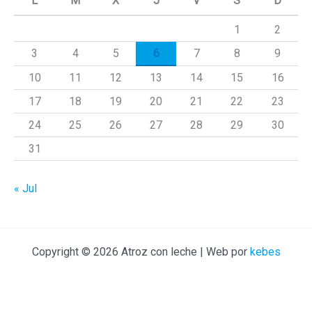
L
M
X
J
V
S
D
r
1
2
p
3
4
5
6
7
8
9
o
r
10
11
12
13
14
15
16
:
17
18
19
20
21
22
23
24
25
26
27
28
29
30
31
« Jul
Copyright © 2026 Atroz con leche | Web por
kebes