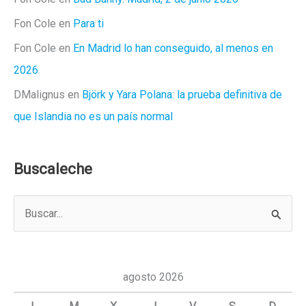
Fon Cole
en
Para ti
Fon Cole
en
En Madrid lo han conseguido, al menos en
2026
DMalignus
en
Björk y Yara Polana: la prueba definitiva de
que Islandia no es un país normal
Buscaleche
B
u
s
c
agosto 2026
a