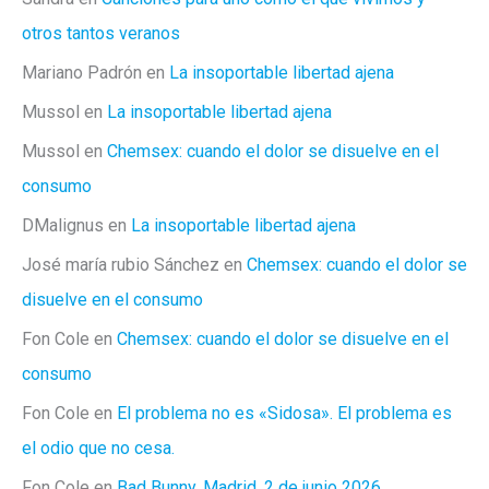
otros tantos veranos
Mariano Padrón
en
La insoportable libertad ajena
Mussol
en
La insoportable libertad ajena
Mussol
en
Chemsex: cuando el dolor se disuelve en el
consumo
DMalignus
en
La insoportable libertad ajena
José maría rubio Sánchez
en
Chemsex: cuando el dolor se
disuelve en el consumo
Fon Cole
en
Chemsex: cuando el dolor se disuelve en el
consumo
Fon Cole
en
El problema no es «Sidosa». El problema es
el odio que no cesa.
Fon Cole
en
Bad Bunny. Madrid, 2 de junio 2026