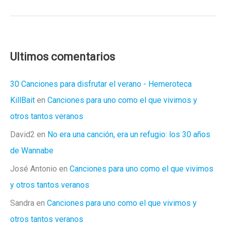
misterios
del
directo
de
Ultimos comentarios
Joe
Crepúsculo
30 Canciones para disfrutar el verano - Hemeroteca
KillBait
en
Canciones para uno como el que vivimos y
otros tantos veranos
David2
en
No era una canción, era un refugio: los 30 años
de Wannabe
José Antonio
en
Canciones para uno como el que vivimos
y otros tantos veranos
Sandra
en
Canciones para uno como el que vivimos y
otros tantos veranos