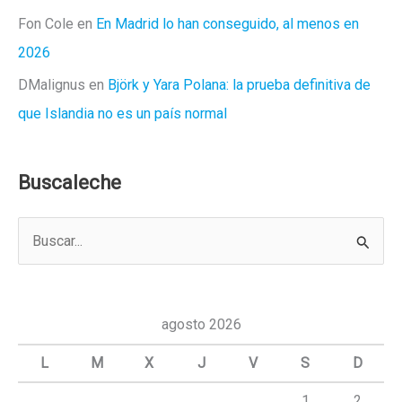
Fon Cole
en
En Madrid lo han conseguido, al menos en
2026
DMalignus
en
Björk y Yara Polana: la prueba definitiva de
que Islandia no es un país normal
Buscaleche
B
u
s
c
agosto 2026
a
L
M
X
J
V
S
D
r
1
2