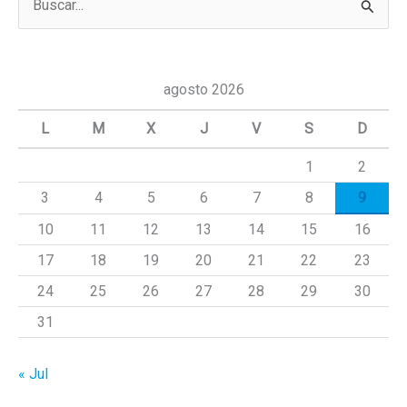
u
s
c
agosto 2026
a
L
M
X
J
V
S
D
r
1
2
p
3
4
5
6
7
8
9
o
r
10
11
12
13
14
15
16
:
17
18
19
20
21
22
23
24
25
26
27
28
29
30
31
« Jul