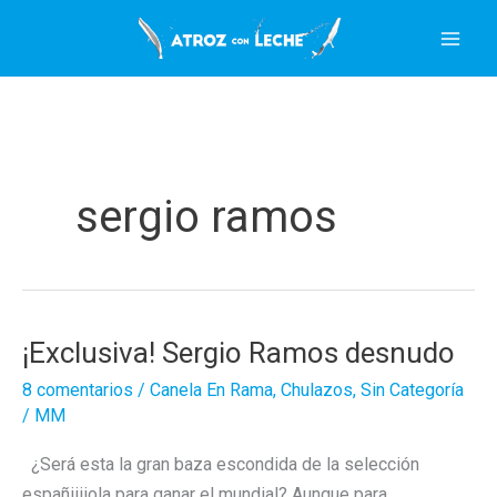
Ir
al
contenido
sergio ramos
¡Exclusiva! Sergio Ramos desnudo
8 comentarios
/
Canela En Rama
,
Chulazos
,
Sin Categoría
/
MM
¿Será esta la gran baza escondida de la selección
españiiiiola para ganar el mundial? Aunque para