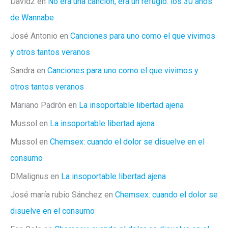
David2
en
No era una canción, era un refugio: los 30 años
de Wannabe
José Antonio
en
Canciones para uno como el que vivimos
y otros tantos veranos
Sandra
en
Canciones para uno como el que vivimos y
otros tantos veranos
Mariano Padrón
en
La insoportable libertad ajena
Mussol
en
La insoportable libertad ajena
Mussol
en
Chemsex: cuando el dolor se disuelve en el
consumo
DMalignus
en
La insoportable libertad ajena
José maría rubio Sánchez
en
Chemsex: cuando el dolor se
disuelve en el consumo