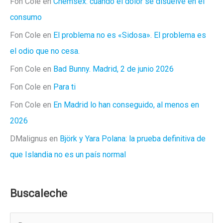
Fon Cole
en
Chemsex: cuando el dolor se disuelve en el
consumo
Fon Cole
en
El problema no es «Sidosa». El problema es
el odio que no cesa.
Fon Cole
en
Bad Bunny. Madrid, 2 de junio 2026
Fon Cole
en
Para ti
Fon Cole
en
En Madrid lo han conseguido, al menos en
2026
DMalignus
en
Björk y Yara Polana: la prueba definitiva de
que Islandia no es un país normal
Buscaleche
B