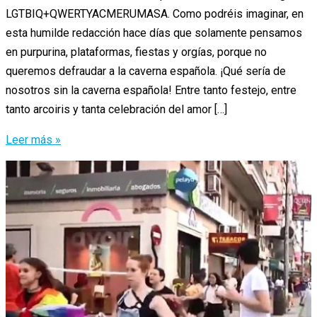
LGTBIQ+QWERTYACMERUMASA. Como podréis imaginar, en
esta humilde redacción hace días que solamente pensamos
en purpurina, plataformas, fiestas y orgías, porque no
queremos defraudar a la caverna española. ¡Qué sería de
nosotros sin la caverna española! Entre tanto festejo, entre
tanto arcoiris y tanta celebración del amor […]
¿Qué
Leer más »
vas
a
echar
de
menos
en
el
World
Pride?