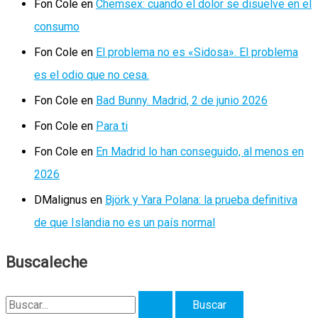
Fon Cole
en
Chemsex: cuando el dolor se disuelve en el
consumo
Fon Cole
en
El problema no es «Sidosa». El problema
es el odio que no cesa.
Fon Cole
en
Bad Bunny. Madrid, 2 de junio 2026
Fon Cole
en
Para ti
Fon Cole
en
En Madrid lo han conseguido, al menos en
2026
DMalignus
en
Björk y Yara Polana: la prueba definitiva
de que Islandia no es un país normal
Buscaleche
B