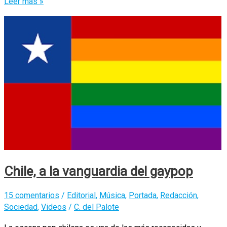
Cuando
Leer más »
ganan
los
malos
Chile, a la vanguardia del gaypop
15 comentarios
/
Editorial
,
Música
,
Portada
,
Redacción
,
Sociedad
,
Videos
/
C. del Palote