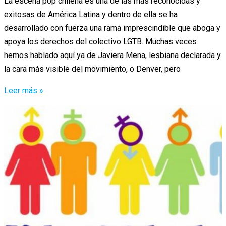
La escena pop chilena es una de las más reconocidas y
exitosas de América Latina y dentro de ella se ha
desarrollado con fuerza una rama imprescindible que aboga y
apoya los derechos del colectivo LGTB. Muchas veces
hemos hablado aquí ya de Javiera Mena, lesbiana declarada y
la cara más visible del movimiento, o Dënver, pero
Chile,
Leer más »
a
la
vanguardia
del
gaypop