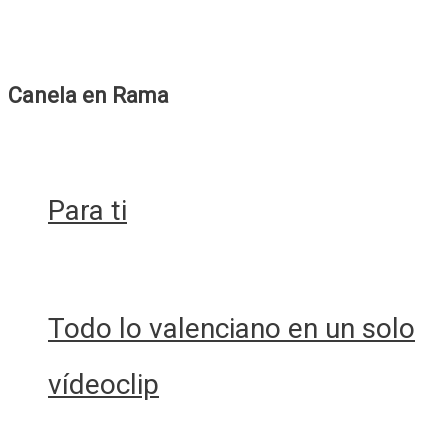
todos
y
todas
y
Canela en Rama
todes
Para ti
Todo lo valenciano en un solo
vídeoclip