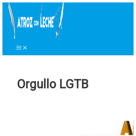
Ir
al
contenido
Orgullo LGTB