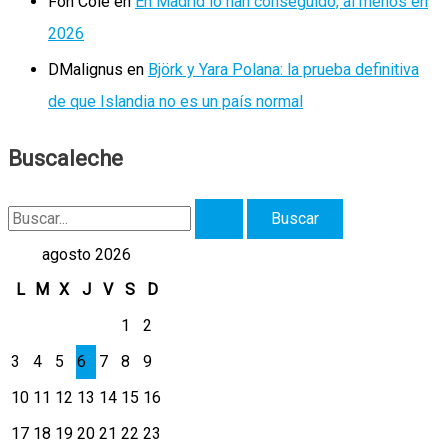
Fon Cole
en
En Madrid lo han conseguido, al menos en
2026
DMalignus
en
Björk y Yara Polana: la prueba definitiva
de que Islandia no es un país normal
Buscaleche
B
u
agosto 2026
s
L
M
X
J
V
S
D
c
1
2
a
3
4
5
6
7
8
9
r
10
11
12
13
14
15
16
p
17
18
19
20
21
22
23
o