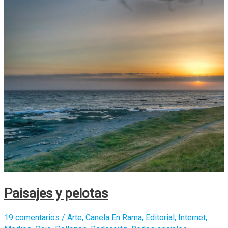
Paisajes y pelotas
19 comentarios
/
Arte
,
Canela En Rama
,
Editorial
,
Internet
,