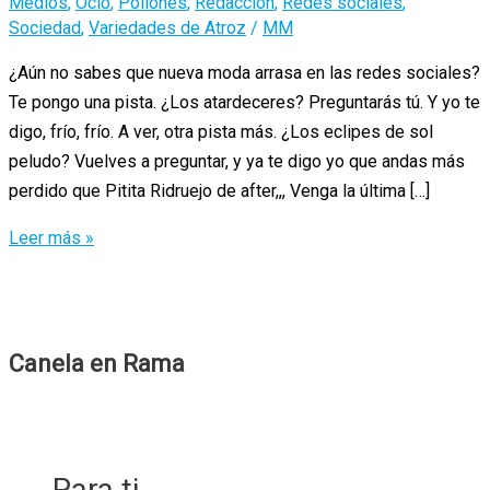
Medios
,
Ocio
,
Pollones
,
Redacción
,
Redes sociales
,
Sociedad
,
Variedades de Atroz
/
MM
¿Aún no sabes que nueva moda arrasa en las redes sociales?
Te pongo una pista. ¿Los atardeceres? Preguntarás tú. Y yo te
digo, frío, frío. A ver, otra pista más. ¿Los eclipes de sol
peludo? Vuelves a preguntar, y ya te digo yo que andas más
perdido que Pitita Ridruejo de after,,, Venga la última […]
Paisajes
Leer más »
y
pelotas
Canela en Rama
Para ti