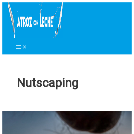
Ir
al
contenido
Nutscaping