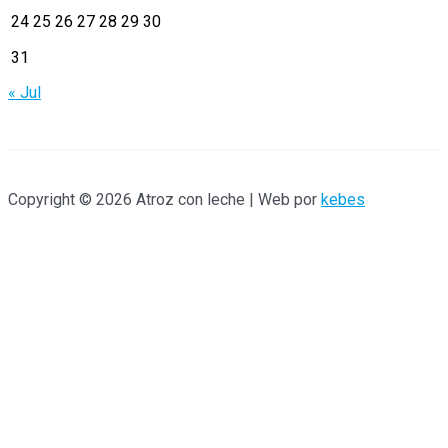
r
24
25
26
27
28
29
30
:
31
« Jul
Copyright © 2026 Atroz con leche | Web por
kebes