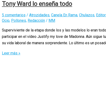
Tony Ward lo enseña todo
5 comentarios
/
Atrozidades
,
Canela En Rama
,
Chulazos
,
Editor
Ocio
,
Pollones
,
Redacción
/
MM
Superviviente de la etapa donde los y las modelos lo eran tod
participar en el vídeo Justify my love de Madonna. Aún sigue l
su vida laboral de manera sorprendente. Lo último es un posad
Tony
Leer más »
Ward
lo
enseña
todo