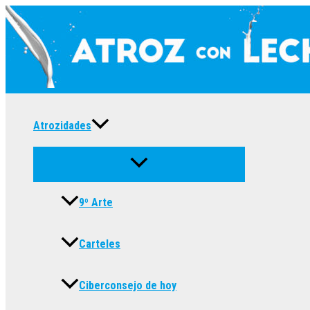
Ir
al
contenido
Atrozidades
9º Arte
Carteles
Ciberconsejo de hoy