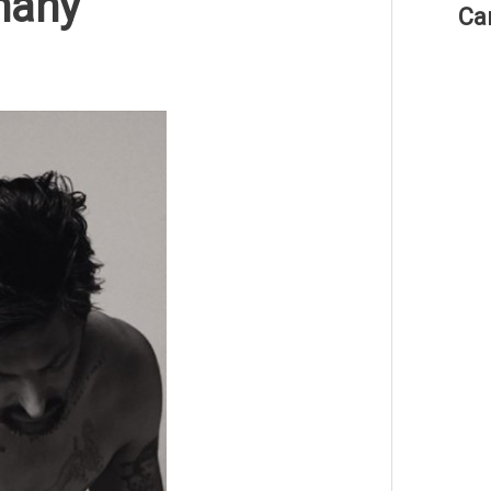
many
Ca