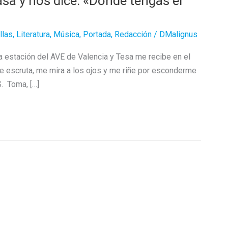
asa y nos dice: «Donde tengas el
llas
,
Literatura
,
Música
,
Portada
,
Redacción
/
DMalignus
a estación del AVE de Valencia y Tesa me recibe en el
Me escruta, me mira a los ojos y me riñe por esconderme
S. Toma, […]