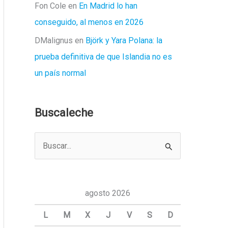
Fon Cole
en
En Madrid lo han
conseguido, al menos en 2026
DMalignus
en
Björk y Yara Polana: la
prueba definitiva de que Islandia no es
un país normal
Buscaleche
B
u
s
c
agosto 2026
a
L
M
X
J
V
S
D
r