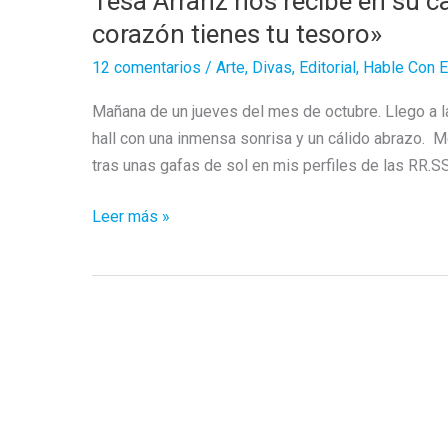
Tesa Arranz nos recibe en su c
corazón tienes tu tesoro»
12 comentarios
/
Arte
,
Divas
,
Editorial
,
Hable Con E
Mañana de un jueves del mes de octubre. Llego a l
hall con una inmensa sonrisa y un cálido abrazo. 
tras unas gafas de sol en mis perfiles de las RR.S
Tesa
Leer más »
Arranz
nos
recibe
en
su
casa
y
nos