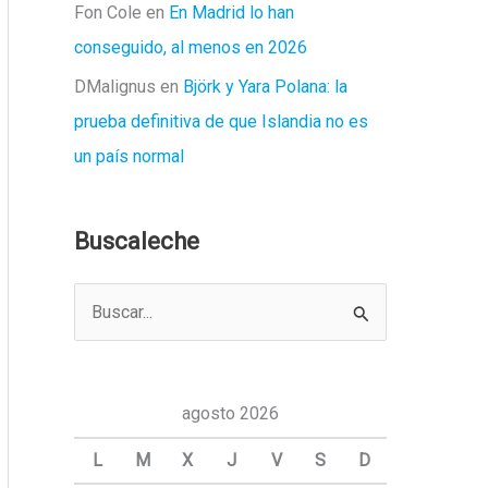
Fon Cole
en
En Madrid lo han
conseguido, al menos en 2026
DMalignus
en
Björk y Yara Polana: la
prueba definitiva de que Islandia no es
un país normal
Buscaleche
B
u
s
c
agosto 2026
a
L
M
X
J
V
S
D
r