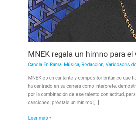
MNEK regala un himno para el O
Canela En Rama
,
Música
,
Redacción
,
Variedades de
MNEK es un cantante y compositor británico que ha
ha centrado en su carrera como interprete, demostr
por la combinación de ese talento con actitud, per
canciones préstale un mínimo […]
MNEK
Leer más »
regala
un