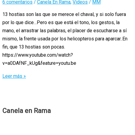
6 comentarios
/
Canela En Rama
,
Videos
/
MM
13 hostias son las que se merece el chaval, y si solo fuera
por lo que dice…Pero es que está el tono, los gestos, la
mano, el arrastrar las palabras, el placer de escucharse a sí
mismo, la frente usada por los helicopteros para aparcar..En
fin, que 13 hostias son pocas.
https://www.youtube.com/watch?
v=a0DAfNF_kUg&feature=youtu.be
13
Leer más »
mitos
sobre
homosexualidad
Canela en Rama