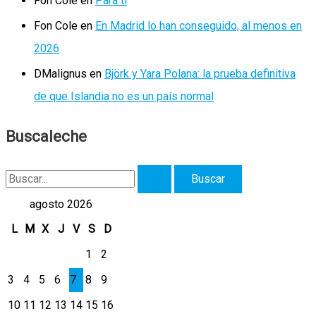
Fon Cole
en
Para ti
Fon Cole
en
En Madrid lo han conseguido, al menos en
2026
DMalignus
en
Björk y Yara Polana: la prueba definitiva
de que Islandia no es un país normal
Buscaleche
B
u
agosto 2026
s
L
M
X
J
V
S
D
c
1
2
a
3
4
5
6
7
8
9
r
10
11
12
13
14
15
16
p