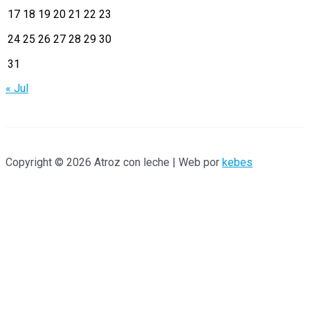
17
18
19
20
21
22
23
o
r
24
25
26
27
28
29
30
:
31
« Jul
Copyright © 2026 Atroz con leche | Web por
kebes