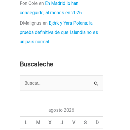
Fon Cole
en
En Madrid lo han
conseguido, al menos en 2026
DMalignus
en
Björk y Yara Polana: la
prueba definitiva de que Islandia no es
un país normal
Buscaleche
B
u
s
c
agosto 2026
a
L
M
X
J
V
S
D
r