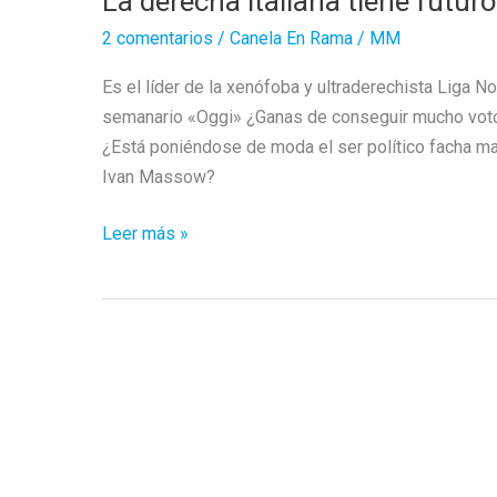
La derecha italiana tiene futuro
2 comentarios
/
Canela En Rama
/
MM
Es el líder de la xenófoba y ultraderechista Liga N
semanario «Oggi» ¿Ganas de conseguir mucho voto o
¿Está poniéndose de moda el ser político facha ma
Ivan Massow?
La
Leer más »
derecha
italiana
tiene
futuro
líder
osuno