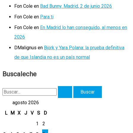
Fon Cole
en
Bad Bunny. Madrid, 2 de junio 2026
Fon Cole
en
Para ti
Fon Cole
en
En Madrid lo han conseguido, al menos en
2026
DMalignus
en
Björk y Yara Polana: la prueba definitiva
de que Islandia no es un país normal
Buscaleche
B
u
agosto 2026
s
L
M
X
J
V
S
D
c
1
2
a