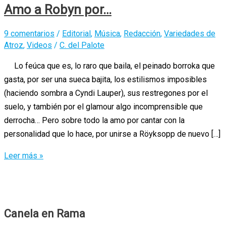
Amo a Robyn por…
9 comentarios
/
Editorial
,
Música
,
Redacción
,
Variedades de
Atroz
,
Videos
/
C. del Palote
Lo feúca que es, lo raro que baila, el peinado borroka que
gasta, por ser una sueca bajita, los estilismos imposibles
(haciendo sombra a Cyndi Lauper), sus restregones por el
suelo, y también por el glamour algo incomprensible que
derrocha… Pero sobre todo la amo por cantar con la
personalidad que lo hace, por unirse a Röyksopp de nuevo […]
Amo
Leer más »
a
Robyn
por…
Canela en Rama