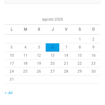
u
s
c
agosto 2026
a
L
M
X
J
V
S
D
r
1
2
p
3
4
5
6
7
8
9
o
r
10
11
12
13
14
15
16
:
17
18
19
20
21
22
23
24
25
26
27
28
29
30
31
« Jul