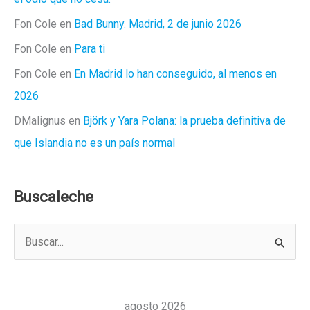
Fon Cole
en
Bad Bunny. Madrid, 2 de junio 2026
Fon Cole
en
Para ti
Fon Cole
en
En Madrid lo han conseguido, al menos en
2026
DMalignus
en
Björk y Yara Polana: la prueba definitiva de
que Islandia no es un país normal
Buscaleche
B
u
s
c
agosto 2026