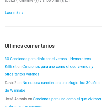
actriz(?) cantante (?) y showoman(!) […]
Aprende
Leer más »
inglés
con
Charo
Baeza
Ultimos comentarios
30 Canciones para disfrutar el verano - Hemeroteca
KillBait
en
Canciones para uno como el que vivimos y
otros tantos veranos
David2
en
No era una canción, era un refugio: los 30 años
de Wannabe
José Antonio
en
Canciones para uno como el que vivimos
y otros tantos veranos