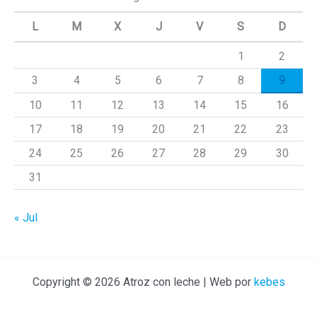
a
L
M
X
J
V
S
D
r
1
2
p
3
4
5
6
7
8
9
o
r
10
11
12
13
14
15
16
:
17
18
19
20
21
22
23
24
25
26
27
28
29
30
31
« Jul
Copyright © 2026 Atroz con leche | Web por
kebes