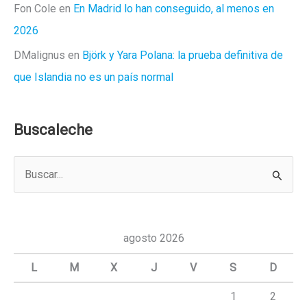
Fon Cole
en
En Madrid lo han conseguido, al menos en
2026
DMalignus
en
Björk y Yara Polana: la prueba definitiva de
que Islandia no es un país normal
Buscaleche
B
u
s
c
agosto 2026
a
L
M
X
J
V
S
D
r
1
2
p