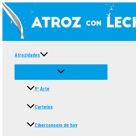
Ir
al
contenido
Atrozidades
9º Arte
Carteles
Ciberconsejo de hoy