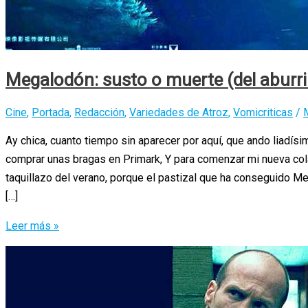
Megalodón: susto o muerte (del aburr
Cine
,
Portada
,
Redacción
,
Variedades de Atroz
,
Vomicriticas
/
Ay chica, cuanto tiempo sin aparecer por aquí, que ando liad
comprar unas bragas en Primark, Y para comenzar mi nueva colab
taquillazo del verano, porque el pastizal que ha conseguido M
[…]
Megalodón:
Leer más »
susto
o
muerte
(del