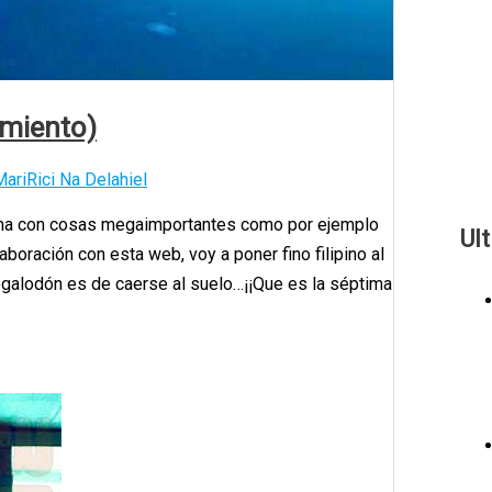
imiento)
MariRici Na Delahiel
ísima con cosas megaimportantes como por ejemplo
Ul
oración con esta web, voy a poner fino filipino al
egalodón es de caerse al suelo…¡¡Que es la séptima