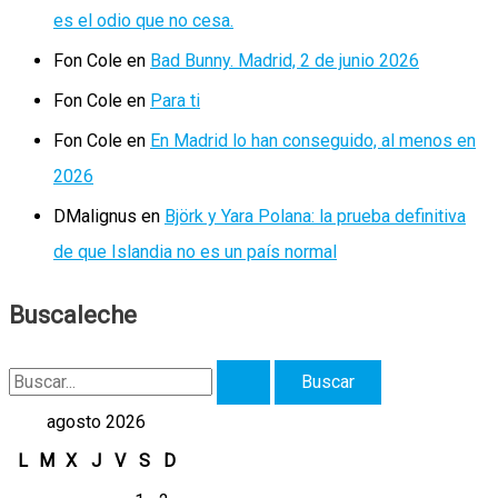
es el odio que no cesa.
Fon Cole
en
Bad Bunny. Madrid, 2 de junio 2026
Fon Cole
en
Para ti
Fon Cole
en
En Madrid lo han conseguido, al menos en
2026
DMalignus
en
Björk y Yara Polana: la prueba definitiva
de que Islandia no es un país normal
Buscaleche
B
u
agosto 2026
s
L
M
X
J
V
S
D
c