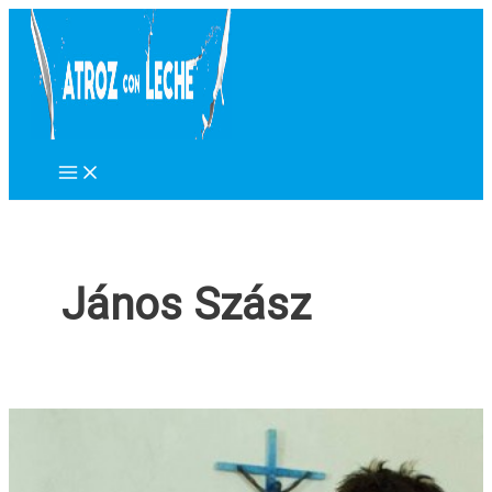
Ir
al
contenido
János Szász