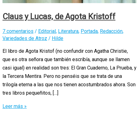
Claus y Lucas, de Agota Kristoff
7 comentarios
/
Editorial
,
Literatura
,
Portada
,
Redacción
,
Variedades de Atroz
/
Hilde
El libro de Agota Kristof (no confundir con Agatha Christie,
que es otra señora que también escribía, aunque se llamen
casi igual) en realidad son tres: El Gran Cuaderno, La Prueba, y
la Tercera Mentira. Pero no penséis que se trata de una
trilogía eterna a las que nos tienen acostumbrados ahora. Son
tres libros pequeñitos, […]
Claus
Leer más »
y
Lucas,
de