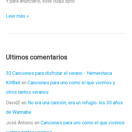
Y para anunciarlo, este cuqui spot:
Jeff
Leer más »
Koons
por
fin
expone
en
Ultimos comentarios
el
Guggenheim
30 Canciones para disfrutar el verano - Hemeroteca
KillBait
en
Canciones para uno como el que vivimos y
otros tantos veranos
David2
en
No era una canción, era un refugio: los 30 años
de Wannabe
José Antonio
en
Canciones para uno como el que vivimos