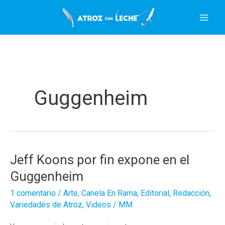
Ir
al
contenido
Guggenheim
Jeff Koons por fin expone en el
Guggenheim
1 comentario
/
Arte
,
Canela En Rama
,
Editorial
,
Redacción
,
Variedades de Atroz
,
Videos
/
MM