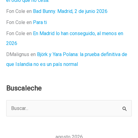
el odio que no cesa.
Fon Cole
en
Bad Bunny. Madrid, 2 de junio 2026
Fon Cole
en
Para ti
Fon Cole
en
En Madrid lo han conseguido, al menos en
2026
DMalignus
en
Björk y Yara Polana: la prueba definitiva de
que Islandia no es un país normal
Buscaleche
B
u
s
c
agosto 2026