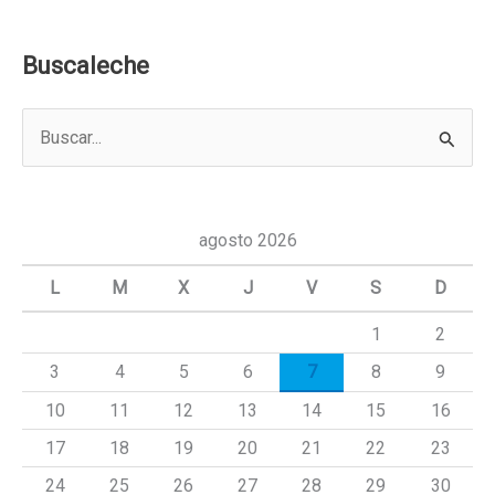
Buscaleche
B
u
s
c
agosto 2026
a
L
M
X
J
V
S
D
r
1
2
p
3
4
5
6
7
8
9
o
r
10
11
12
13
14
15
16
:
17
18
19
20
21
22
23
24
25
26
27
28
29
30