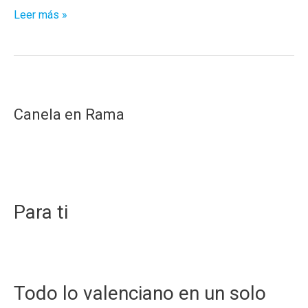
Consejo
Leer más »
navideño:
Qué
viva
el
poliester!!
Canela en Rama
Para ti
Todo lo valenciano en un solo