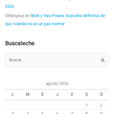
2026
DMalignus
en
Björk y Yara Polana: la prueba definitiva de
que Islandia no es un país normal
Buscaleche
B
u
s
c
agosto 2026
a
L
M
X
J
V
S
D
r
1
2
p
3
4
5
6
7
8
9
o