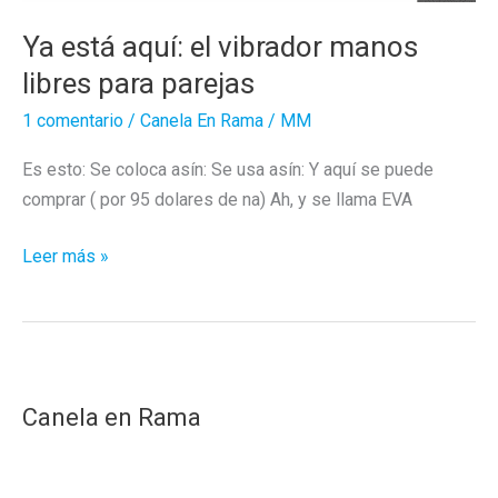
Ya está aquí: el vibrador manos
libres para parejas
1 comentario
/
Canela En Rama
/
MM
Es esto: Se coloca asín: Se usa asín: Y aquí se puede
comprar ( por 95 dolares de na) Ah, y se llama EVA
Ya
Leer más »
está
aquí:
el
vibrador
manos
Canela en Rama
libres
para
parejas