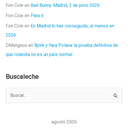
Fon Cole
en
Bad Bunny. Madrid, 2 de junio 2026
Fon Cole
en
Para ti
Fon Cole
en
En Madrid lo han conseguido, al menos en
2026
DMalignus
en
Björk y Yara Polana: la prueba definitiva de
que Islandia no es un país normal
Buscaleche
B
u
s
c
agosto 2026