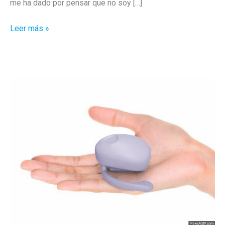
me ha dado por pensar que no soy […]
Teorema
Leer más »
de
la
manzana
de
Eva