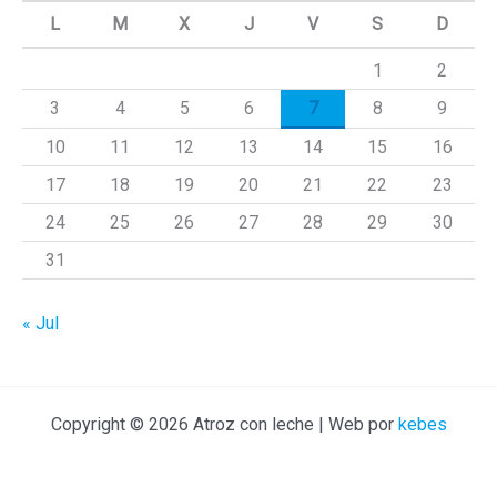
a
L
M
X
J
V
S
D
r
1
2
p
3
4
5
6
7
8
9
o
r
10
11
12
13
14
15
16
:
17
18
19
20
21
22
23
24
25
26
27
28
29
30
31
« Jul
Copyright © 2026 Atroz con leche | Web por
kebes