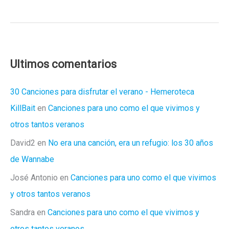
importancia
de
la
ortografía
para
Ultimos comentarios
ser
cristalero
30 Canciones para disfrutar el verano - Hemeroteca
KillBait
en
Canciones para uno como el que vivimos y
otros tantos veranos
David2
en
No era una canción, era un refugio: los 30 años
de Wannabe
José Antonio
en
Canciones para uno como el que vivimos
y otros tantos veranos
Sandra
en
Canciones para uno como el que vivimos y
otros tantos veranos