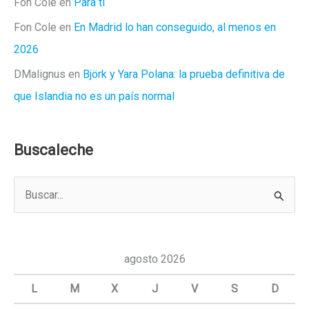
Fon Cole
en
Para ti
Fon Cole
en
En Madrid lo han conseguido, al menos en
2026
DMalignus
en
Björk y Yara Polana: la prueba definitiva de
que Islandia no es un país normal
Buscaleche
B
u
s
c
agosto 2026
a
L
M
X
J
V
S
D
r